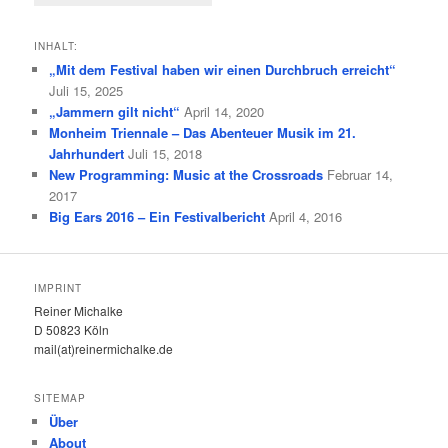
INHALT:
„Mit dem Festival haben wir einen Durchbruch erreicht“
Juli 15, 2025
„Jammern gilt nicht“
April 14, 2020
Monheim Triennale – Das Abenteuer Musik im 21.
Jahrhundert
Juli 15, 2018
New Programming: Music at the Crossroads
Februar 14,
2017
Big Ears 2016 – Ein Festivalbericht
April 4, 2016
IMPRINT
Reiner Michalke
D 50823 Köln
mail(at)reinermichalke.de
SITEMAP
Über
About