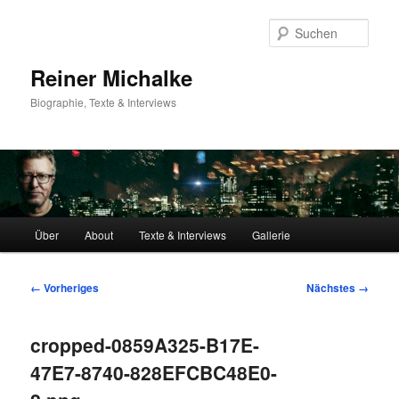
Zum
primären
Such
Inhalt
springen
Reiner Michalke
Biographie, Texte & Interviews
Hauptmenü
Über
About
Texte & Interviews
Gallerie
Bilder-
← Vorheriges
Nächstes →
Navigation
cropped-0859A325-B17E-
47E7-8740-828EFCBC48E0-