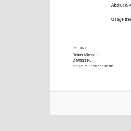
Abdruck/V
Usage free
IMPRINT
Reiner Michalke
D 50823 Köln
mail(at)reinermichalke.de