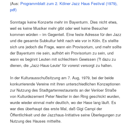
(Aus:
Programmblatt zum 2. Kölner Jazz Haus Festival (1979),
pdf)
Sonntags keine Konzerte mehr im Bayenturm. Dies nicht etwa,
weil es keine Musiker mehr gibt oder weil keine Besucher
kommen würden – im Gegenteil. Eine feste Adresse für den Jazz
und die gesamte Subkultur fehlt nach wie vor in Köln. Es stellte
sich uns jedoch die Frage, wann ein Provisorium, und mehr sollte
der Bayenturm nie sein, aufhört ein Provisorium zu sein, und
wann es beginnt Leuten mit schlechtem Gewissen (?l dazu zu
dienen, die „Jazz-Haus-Leute“ für vorerst versorgt zu halten.
In der Kulturausschußsitzung am 7. Aug, 1979, bei der beide
konkurrierende Vereine mit ihren unterschiedlichen Konzeptionen
zur Nutzung des Stadtgartenrestaurants an der Venloer Straße
von Kulturdezernent Peter Nestler in den Ring geschickt wurden,
wurde wieder einmal mehr deutlich, wo der Hase lang läuft. Es
war dies überhaupt das erste Mal, daß Gigi Campi der
Öffentlichkeit und der Jazzhaus-Initiative seine Überlegungen zur
Nutzung des Hauses mitteilte.