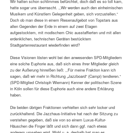
Wir hatten schon schlimmes befürchtet, doch daß es so toll kam,
hatte sogar uns überrascht. ,,Wir werden auch den einheimischen
Musikern und Künstlern Gelegenheit geben, sich vorzustellen.“
Doch ob man diese in einem Riesenaufgebot von Topstars aus
allen Gegenden der Erde in einem auf zwei Etagen
aufgestocktem, mit modischem Chic ausstaffierten und mit allen
erdenklichen, technischen Geräten bestücktem
Stadtgartenrestaurant wiederfinden wird?
Diese Visionen lösten wohl bei den anwesenden SPD-Mitgliedern
eine solche Euphorie aus, daß sich eines ihrer Mitglieder gleich
zu der Außerung hinreißen ließ: ,,Für meine Fraktion kann ich
sagen, daß wir mehr in Richtung „Jazzboard“ (Campi) tendieren.“
(SPD-Mitglied Christoph Wiemann) Kenner der politischen Szene
in Köln sollen für diese Euphorie auch eine andere Erklärung
haben.
Die beiden übrigen Fraktionen verhielten sich sehr locker und
zurückhaltend. Die Jazzhaus-Initiative hat nach der Sitzung zu
verstehen gegeben, daß sie von so einem Luxus-Kultur-
Häuschen die Finger läßt und sich dann ggf. nach etwas
anderem umsehen wird. Wohl u. a. deshalb hat man es