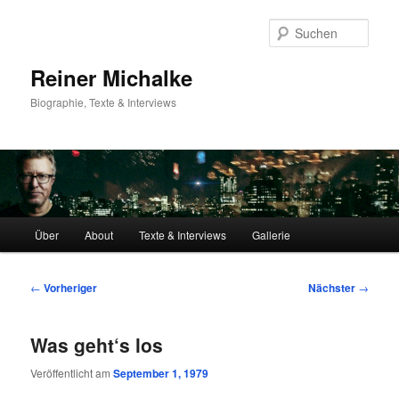
Zum
primären
Such
Inhalt
springen
Reiner Michalke
Biographie, Texte & Interviews
Hauptmenü
Über
About
Texte & Interviews
Gallerie
Beitragsnavigation
←
Vorheriger
Nächster
→
Was geht‘s los
Veröffentlicht am
September 1, 1979