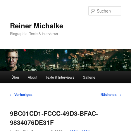
Zum
primären
Such
Inhalt
springen
Reiner Michalke
Biographie, Texte & Interviews
Hauptmenü
Über
About
Texte & Interviews
Gallerie
Bilder-
← Vorheriges
Nächstes →
Navigation
9BC01CD1-FCCC-49D3-BFAC-
9834076DE31F