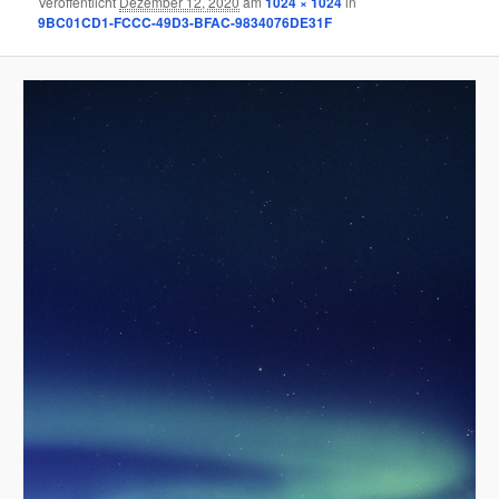
Veröffentlicht
Dezember 12, 2020
am
1024 × 1024
in
9BC01CD1-FCCC-49D3-BFAC-9834076DE31F