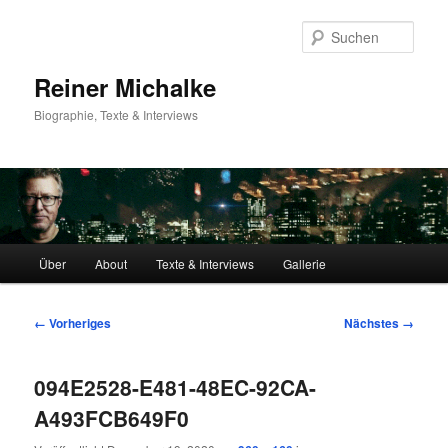
Zum
primären
Such
Inhalt
springen
Reiner Michalke
Biographie, Texte & Interviews
Hauptmenü
Über
About
Texte & Interviews
Gallerie
Bilder-
← Vorheriges
Nächstes →
Navigation
094E2528-E481-48EC-92CA-
A493FCB649F0